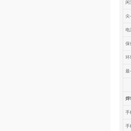
闲
尖
电
保
环
最
焊
手
手