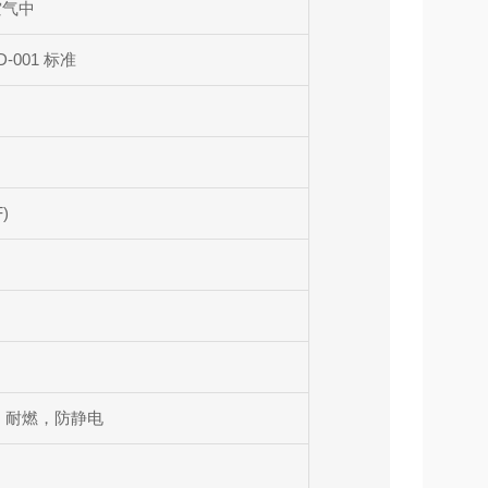
止空气中
D-001 标准
F)
），耐燃，防静电