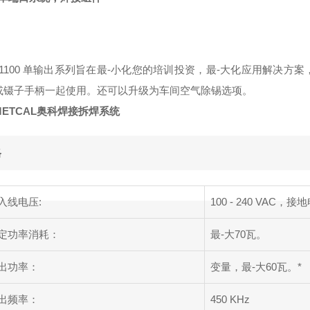
R-1100 单输出系列旨在最-小化您的培训投资，最-大化应用解决
或镊子手柄一起使用。还可以升级为车间空气除锡选项。
ETCAL奥科焊接拆焊系统
格
入线电压:
100 - 240 VAC，接
定功率消耗：
最-大70瓦。
出功率：
变量，最-大60瓦。*
出频率：
450 KHz