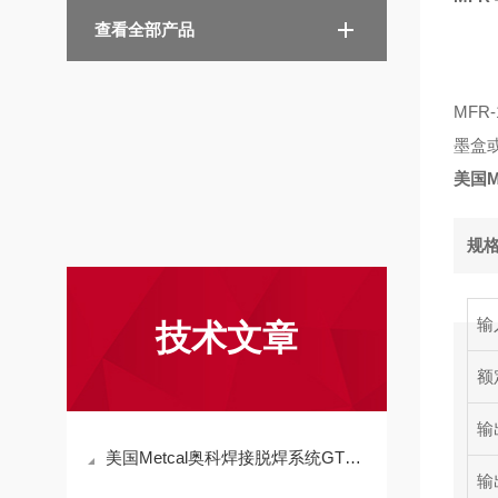
查看全部产品
MF
墨盒
美国M
规
输
技术文章
额
输
美国Metcal奥科焊接脱焊系统GT90技术参数
输