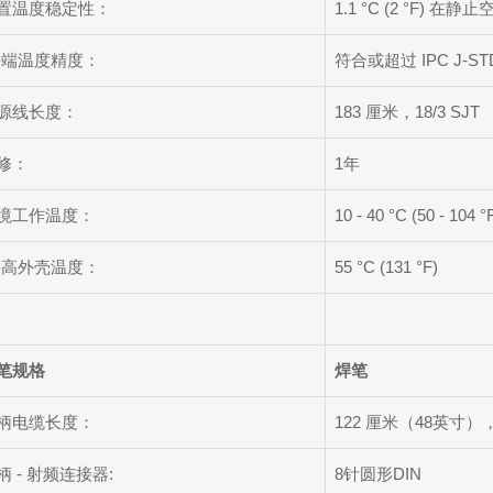
置温度稳定性：
1.1 °C (2 °F) 在静
-端温度精度：
符合或超过 IPC J-ST
源线长度：
183 厘米，18/3 SJT
修：
1年
境工作温度：
10 - 40 °C (50 - 104 °
-高外壳温度：
55 °C (131 °F)
笔规格
焊笔
柄电缆长度：
122 厘米（48英寸
柄 - 射频连接器:
8针圆形DIN