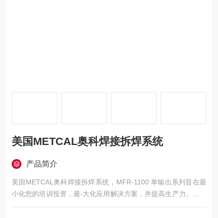
美国METCAL奥科焊接拆焊系统
产品简介
美国METCAL奥科焊接拆焊系统，MFR-1100 单输出系列旨在最
小化您的培训投资，最-大化应用解决方案，并提高生产力。该系
列紧凑且多功能，可以与焊头、墨盒或镊子手柄一起使用。还可
以升级为车间空气除锡选项。