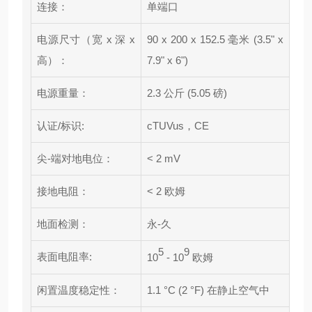
连接：
单端口
电源尺寸（宽 x 深 x
90 x 200 x 152.5 毫米 (3.5" x
高）：
7.9" x 6")
电源重量：
2.3 公斤 (5.05 磅)
认证/标识:
cTUVus，CE
尖-端对地电位：
< 2 mV
接地电阻：
< 2 欧姆
地面检测：
永-久
5
9
表面电阻率:
10
- 10
欧姆
闲置温度稳定性：
1.1 °C (2 °F) 在静止空气中