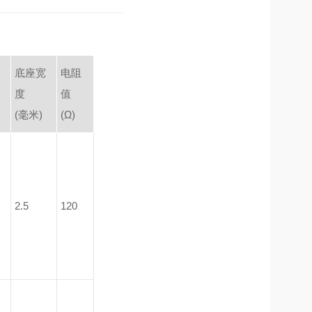
底座宽
电阻
度
值
(毫米)
(Ω)
2.5
120