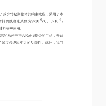
为了减少对被测物体的约束效应，采用了本
-6
-6
料的线膨胀系数为3×10
/℃、5×10
/
材料等中使用。
标志的系列中符合RoHS指令的产品，并贴
了超过传统应变计的功能性。此外，我们