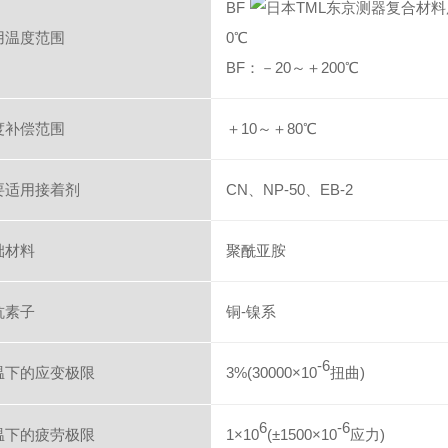
BF
用温度范围
0℃
BF：－20～＋200℃
度补偿范围
＋10～＋80℃
要适用接着剂
CN、NP-50、EB-2
础材料
聚酰亚胺
抗素子
铜-镍系
-6
温下的应变极限
3%(30000×10
扭曲)
6
-6
温下的疲劳极限
1×10
(±1500×10
应力)