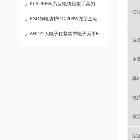
KLAUKE柯劳克电缆压接工具的使用技巧与操作指南
使
ESD静电防护DC-208W微型直流离子风机
AND个人电子秤紧凑型电子天平EK-300i技术参数
温
主
基
抵
室
室