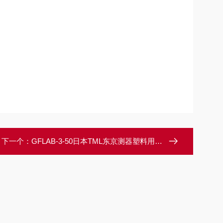
下一个：
GFLAB-3-50日本TML东京测器塑料用变形量规应变仪