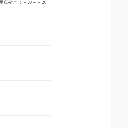
：－30～＋20