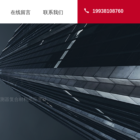
19938108760
在线留言
联系我们
TER
L东京测器复合材料用应变计