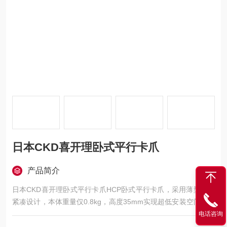
日本CKD喜开理卧式平行卡爪
产品简介
日本CKD喜开理卧式平行卡爪HCP卧式平行卡爪，采用薄型轻量
紧凑设计，本体重量仅0.8kg，高度35mm实现超低安装空间，支
持双作用驱动方式，最大夹持力达300N，标配φ6快插接口，适
电话咨询
用于电子装配等高精度自动化产线