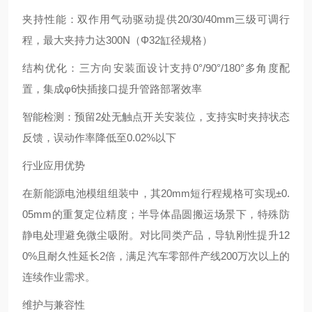
夹持性能：双作用气动驱动提供20/30/40mm三级可调行
程，最大夹持力达300N（Φ32缸径规格）
结构优化：三方向安装面设计支持0°/90°/180°多角度配
置，集成φ6快插接口提升管路部署效率
智能检测：预留2处无触点开关安装位，支持实时夹持状态
反馈，误动作率降低至0.02%以下
行业应用优势
在新能源电池模组组装中，其20mm短行程规格可实现±0.
05mm的重复定位精度；半导体晶圆搬运场景下，特殊防
静电处理避免微尘吸附。对比同类产品，导轨刚性提升12
0%且耐久性延长2倍，满足汽车零部件产线200万次以上的
连续作业需求。
维护与兼容性