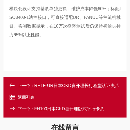
模块化设计支持基爪单独更换，维护成本降低60%；标配I
SO9409-1法兰接口，可直接适配UR、FANUC等主流机械
臂。实测数据显示，在10万次循环测试后仍保持初始夹持
力95%以上性能。
RHLF-UR日本CKD喜开理长行程型认证夹爪
上一个：
返回列表
FH100日本CKD喜开理卧式平行卡爪
下一个：
在线留言